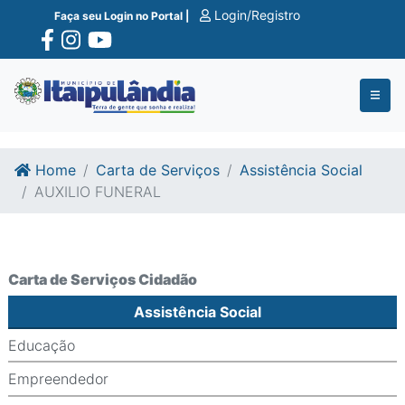
Ir para o conte�do
Ir para o fim do conte�do
Login/Registro
Faça seu Login no Portal |
Home
Carta de Serviços
Assistência Social
AUXILIO FUNERAL
Carta de Serviços Cidadão
Assistência Social
Educação
Empreendedor