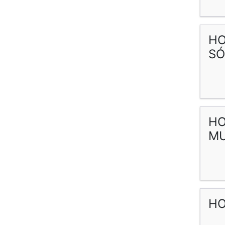
HO
SÓ
HO
MU
HO