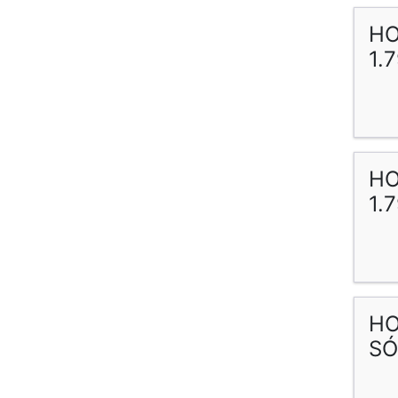
HO
1.
HO
1.
HO
SÓ