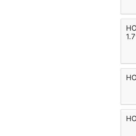
HO
1.
HO
HO