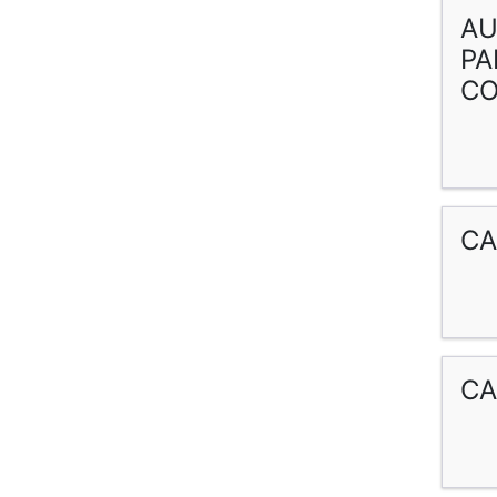
AU
PA
CO
CA
CA