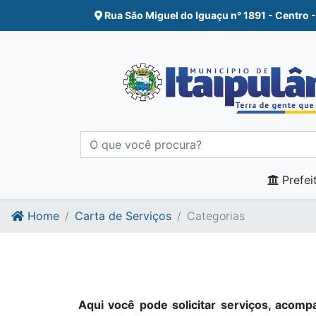
Ir para o conte�do
Ir para o fim do conte�do
Rua São Miguel do Iguaçu n° 1891 - Centro -
Prefei
Home
Carta de Serviços
Categorias
Aqui você pode solicitar serviços, acompa