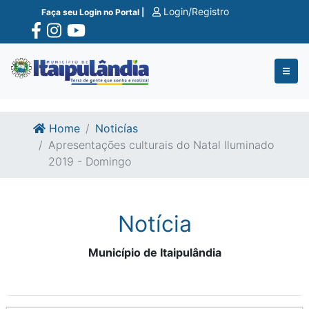
Ir para o conte�do
Ir para o fim do conte�do
Login/Registro
Faça seu Login no Portal |
Home
Noticías
Apresentações culturais do Natal Iluminado
2019 - Domingo
Notícia
Município de Itaipulândia