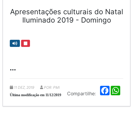
Apresentações culturais do Natal
Iluminado 2019 - Domingo
...
11 DEZ, 2019
POR: PMI
F
W
a
h
Compartilhe:
Última modificação em 11/12/2019
c
a
e
t
b
s
o
A
o
p
k
p