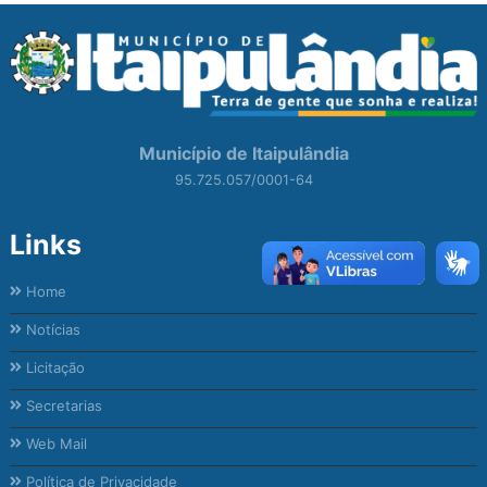
Município de Itaipulândia
95.725.057/0001-64
Links
Home
Notícias
Licitação
Secretarias
Web Mail
Política de Privacidade