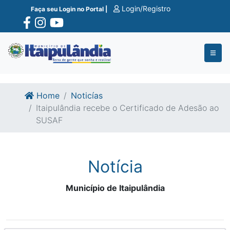
Ir para o conte�do
Ir para o fim do conte�do
Login/Registro
Faça seu Login no Portal |
Home
Noticías
Itaipulândia recebe o Certificado de Adesão ao
SUSAF
Notícia
Município de Itaipulândia