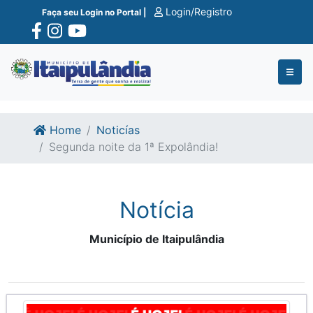
Ir para o conte�do
Ir para o fim do conte�do
Login/Registro
Faça seu Login no Portal |
Home
Noticías
Segunda noite da 1ª Expolândia!
Notícia
Município de Itaipulândia