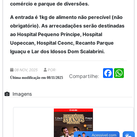
comércio e parque de diversões.
A entrada é 1kg de alimento não perecível (não
obrigatório). As arrecadações serão destinadas
ao Hospital Pequeno Príncipe, Hospital
Uopeccan, Hospital Ceonc, Recanto Parque
Iguaçu e Lar dos Idosos Dom Scalabrini.
08 NOV, 2025
POR:
F
W
a
h
Compartilhe:
Última modificação em 08/11/2025
c
a
e
t
b
s
Imagens
o
A
o
p
k
p