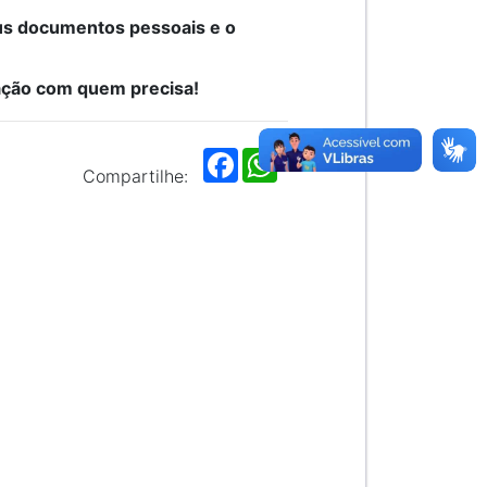
us documentos pessoais e o
ação com quem precisa!
F
W
a
h
Compartilhe:
c
a
e
t
b
s
o
A
o
p
k
p