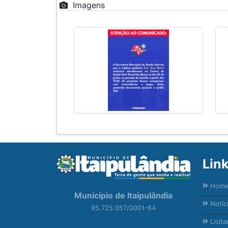
Imagens
Lin
Hom
Município de Itaipulândia
Notíc
95.725.057/0001-64
Licita