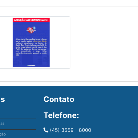
ks
Contato
e
Telefone:
ias
(45) 3559 - 8000
ção