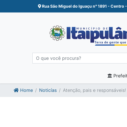
Ir para o conte�do
Ir para o fim do conte�do
Rua São Miguel do Iguaçu n° 1891 - Centro -
Prefei
Home
Noticías
Atenção, pais e responsáveis!