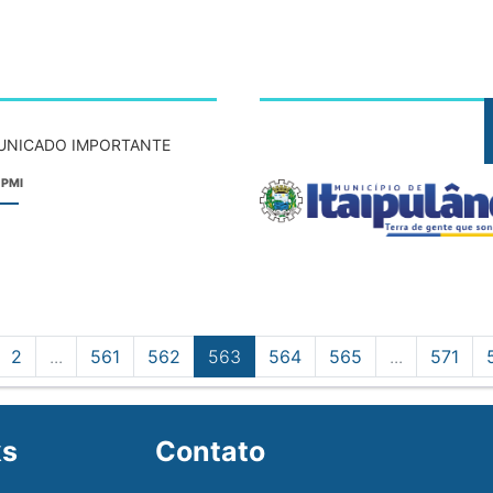
NICADO IMPORTANTE
 PMI
2
...
561
562
563
564
565
...
571
ks
Contato