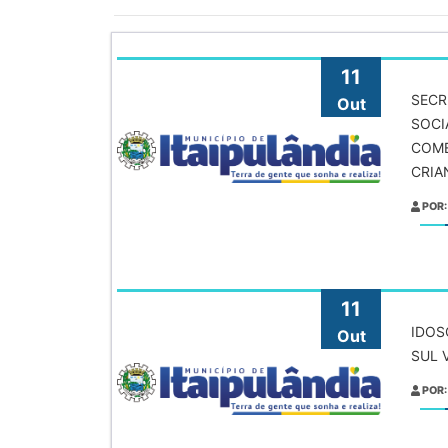
11
SECR
Out
SOCI
COME
CRIA
POR:
11
IDOS
Out
SUL 
POR: