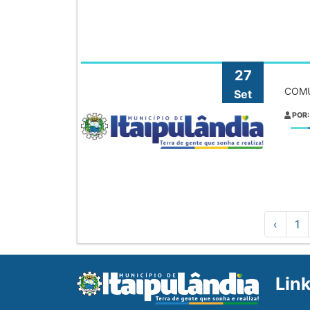
27
COMU
Set
POR:
‹
1
Lin