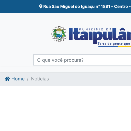
Ir para o conte�do
Ir para o fim do conte�do
Rua São Miguel do Iguaçu n° 1891 - Centro -
Home
Notícias