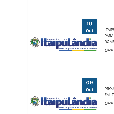
10
ITAI
Out
PARA
ROME
POR:
09
PROJ
Out
EM I
POR: