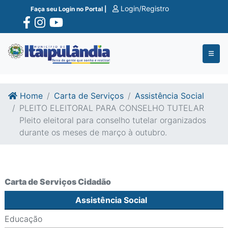
Ir para o conte�do
Ir para o fim do conte�do
Login/Registro
Faça seu Login no Portal |
Home
Carta de Serviços
Assistência Social
PLEITO ELEITORAL PARA CONSELHO TUTELAR
Pleito eleitoral para conselho tutelar organizados
durante os meses de março à outubro.
Carta de Serviços Cidadão
Assistência Social
Educação