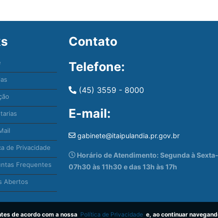
ks
Contato
e
Telefone:
ias
(45) 3559 - 8000
ção
E-mail:
tarias
ail
gabinete@itaipulandia.pr.gov.br
ca de Privacidade
Horário de Atendimento: Segunda à Sexta-f
ntas Frequentes
07h30 às 11h30 e das 13h às 17h
 Abertos
antes de acordo com a nossa
Política de Privacidade
e, ao continuar navegand