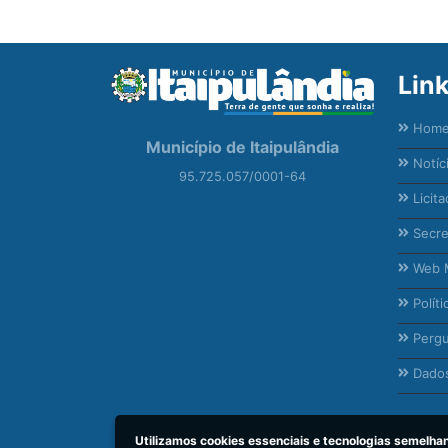
Lin
Hom
Município de Itaipulândia
Notíc
95.725.057/0001-64
Licita
Secre
Web M
Políti
Pergu
Dados
Utilizamos cookies essenciais e tecnologias semelh