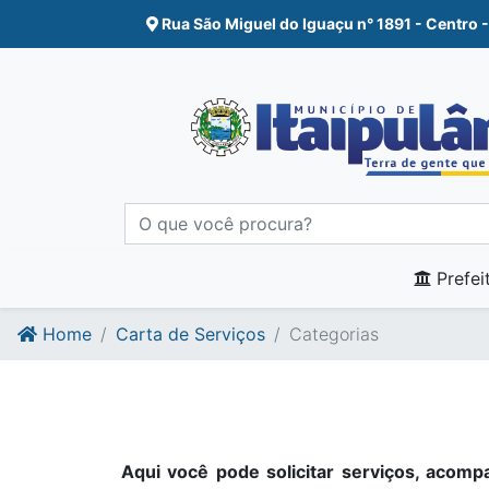
Ir para o conte�do
Ir para o fim do conte�do
Rua São Miguel do Iguaçu n° 1891 - Centro -
Prefei
Home
Carta de Serviços
Categorias
Aqui você pode solicitar serviços, acompa