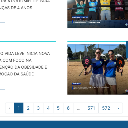
RA A POLIOMIELITE PARA
NÇAS DE 4 ANOS
O VIDA LEVE INICIA NOVA
A COM FOCO NA
ENÇÃO DA OBESIDADE E
OÇÃO DA SAÚDE
‹
1
2
3
4
5
6
...
571
572
›