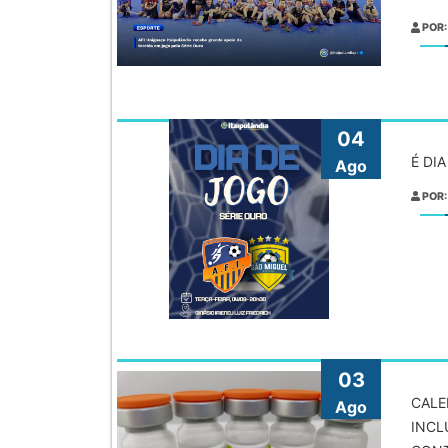
POR:
04
É DI
Ago
POR:
03
CALE
Ago
INCL