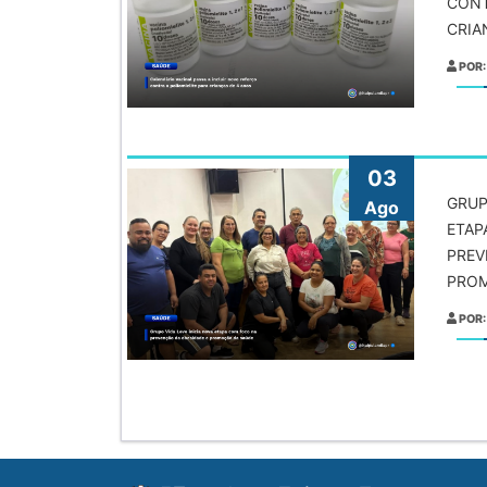
CONT
CRIA
POR:
03
GRUP
Ago
ETAP
PREV
PROM
POR: