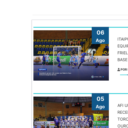
06
ITAI
Ago
EQUI
FRIE
BASE
POR:
05
AFI 
Ago
RECE
TORC
OUR