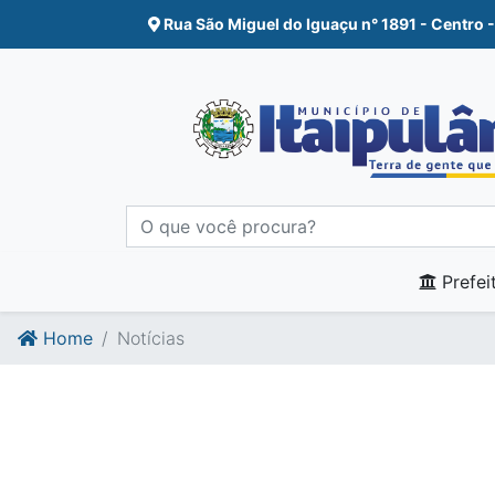
Ir para o conte�do
Ir para o fim do conte�do
Rua São Miguel do Iguaçu n° 1891 - Centro -
Prefei
Home
Notícias