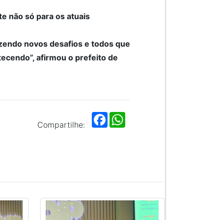
e não só para os atuais
trazendo novos desafios e todos que
tecendo”, afirmou o prefeito de
F
W
a
h
Compartilhe:
c
a
e
t
b
s
o
A
o
p
k
p