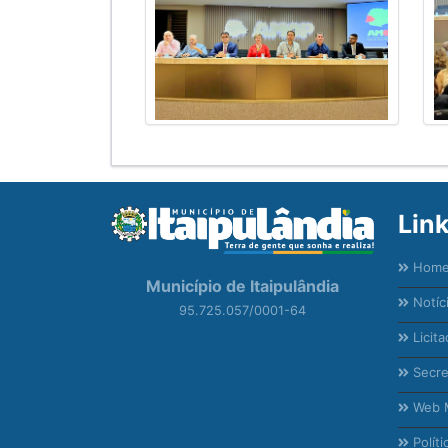
Lin
Hom
Município de Itaipulândia
Notíc
95.725.057/0001-64
Licita
Secre
Web M
Políti