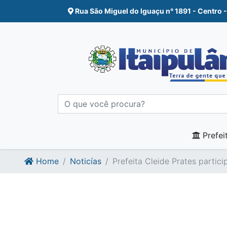
Ir para o conte�do
Ir para o fim do conte�do
Rua São Miguel do Iguaçu n° 1891 - Centro -
Prefei
Home
Noticías
Prefeita Cleide Prates partici