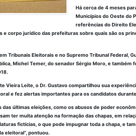
Há cerca de 4 meses para
Municípios do Oeste do P
referências do Direito El
os e corpo jurídico das prefeituras sobre quais são os pri
m Tribunais Eleitorais e no Supremo Tribunal Federal, G
blica, Michel Temer, do senador Sérgio Moro, e também 
018.
e Vieira Leite, o Dr. Gustavo compartilhou sua experiênci
toral e fez alertas importantes para os candidatos duran
 das últimas eleições, como os abusos de poder econômic
isam ter muita atenção na formação das chapas, em rela
turas fictícias, o que pode impugnar toda a chapa, e tam
da eleitoral”, pontuou.