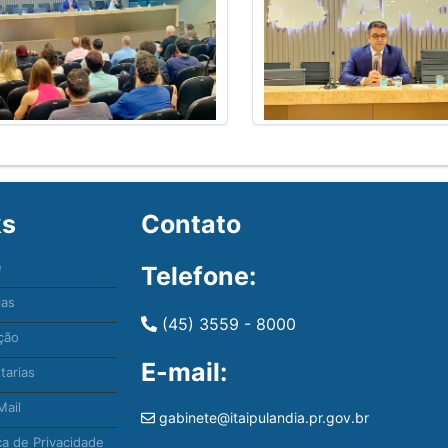
ks
Contato
e
Telefone:
ias
(45) 3559 - 8000
ção
E-mail:
tarias
ail
gabinete@itaipulandia.pr.gov.br
ca de Privacidade