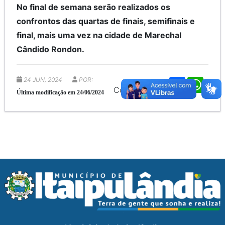
No final de semana serão realizados os
confrontos das quartas de finais, semifinais e
final, mais uma vez na cidade de Marechal
Cândido Rondon.
24 JUN, 2024
POR:
F
W
a
h
Compartilhe:
Última modificação em 24/06/2024
c
a
e
t
b
s
o
A
o
p
k
p