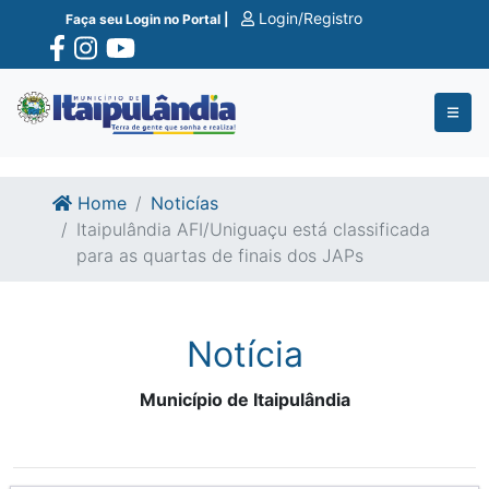
Ir para o conte�do
Ir para o fim do conte�do
Login/Registro
Faça seu Login no Portal |
Home
Noticías
Itaipulândia AFI/Uniguaçu está classificada
para as quartas de finais dos JAPs
Notícia
Município de Itaipulândia