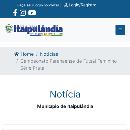
Ir para o conte�do
Ir para o fim do conte�do
Login/Registro
Faça seu Login no Portal |
Home
Noticías
Campeonato Paranaense de Futsal Feminino
Série Prata
Notícia
Município de Itaipulândia