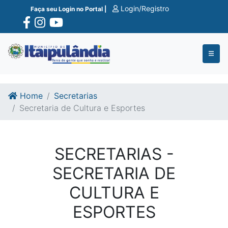
Ir para o conte�do
Ir para o fim do conte�do
Login/Registro
Faça seu Login no Portal |
Home
Secretarias
Secretaria de Cultura e Esportes
SECRETARIAS -
SECRETARIA DE
CULTURA E
ESPORTES