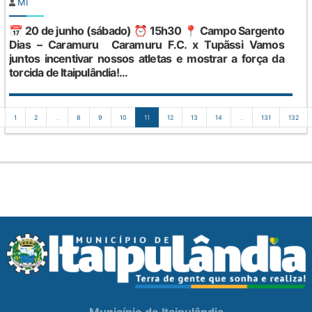
MI
📅 20 de junho (sábado) ⏰ 15h30 📍 Campo Sargento
Dias – Caramuru Caramuru F.C. x Tupãssi Vamos
juntos incentivar nossos atletas e mostrar a força da
torcida de Itaipulândia!...
1
2
...
8
9
10
11
12
13
14
...
131
132
Município de Itaipulândia