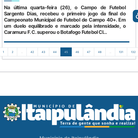
Na última quarta-feira (26), o Campo de Futebol
Sargento Dias, recebeu o primeiro jogo da final do
Campeonato Municipal de Futebol de Campo 40+. Em
um duelo equilibrado e marcado pela intensidade, o
Caramuru F. C. superou o Botafogo Futebol Cl...
1
2
...
42
43
44
45
46
47
48
...
131
132
Município de Itaipulândia