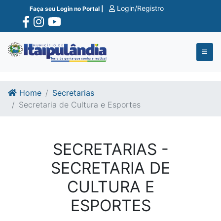
Ir para o conte�do
Ir para o fim do conte�do
Login/Registro
Faça seu Login no Portal |
Home
Secretarias
Secretaria de Cultura e Esportes
SECRETARIAS -
SECRETARIA DE
CULTURA E
ESPORTES