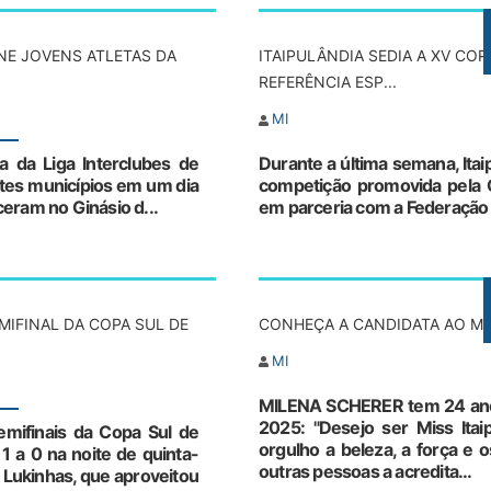
NE JOVENS ATLETAS DA
ITAIPULÂNDIA SEDIA A XV CO
REFERÊNCIA ESP...
MI
a da Liga Interclubes de
Durante a última semana, Itaip
ntes municípios em um dia
competição promovida pela C
eram no Ginásio d...
em parceria com a Federação P
MIFINAL DA COPA SUL DE
CONHEÇA A CANDIDATA AO MIS
MI
MILENA SCHERER tem 24 anos 
2025: "Desejo ser Miss Itai
emifinais da Copa Sul de
orgulho a beleza, a força e 
1 a 0 na noite de quinta-
outras pessoas a acredita...
or Lukinhas, que aproveitou