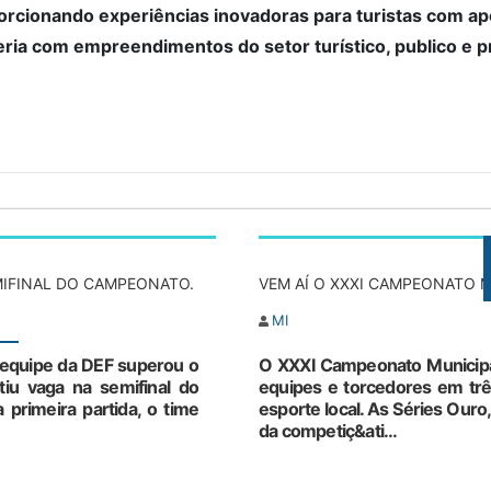
orcionando experiências inovadoras para turistas com ap
ria com empreendimentos do setor turístico, publico e p
MIFINAL DO CAMPEONATO.
VEM AÍ O XXXI CAMPEONATO M
MI
equipe da DEF superou o
O XXXI Campeonato Municipal 
tiu vaga na semifinal do
equipes e torcedores em trê
primeira partida, o time
esporte local. As Séries Our
da competiç&ati...