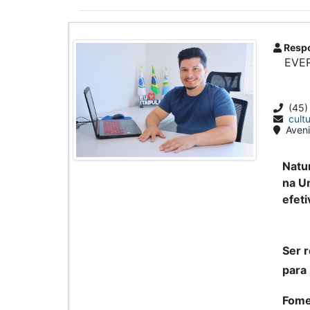
Respo
EVE
(45)
cult
Aveni
Natu
na Un
efeti
Ser r
para 
Fome