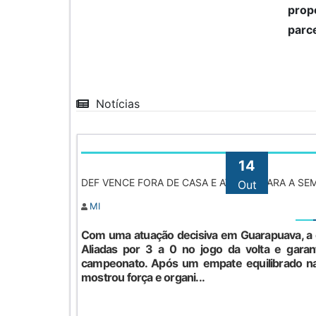
prop
parce
Notícias
14
DEF VENCE FORA DE CASA E AVANÇA PARA A SE
Out
MI
Com uma atuação decisiva em Guarapuava, a 
Aliadas por 3 a 0 no jogo da volta e garan
campeonato. Após um empate equilibrado na 
mostrou força e organi...