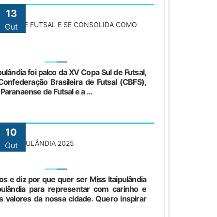
13
PA SUL DE FUTSAL E SE CONSOLIDA COMO
Out
ulândia foi palco da XV Copa Sul de Futsal,
onfederação Brasileira de Futsal (CBFS),
aranaense de Futsal e a ...
10
S ITAIPULÂNDIA 2025
Out
e diz por que quer ser Miss Itaipulândia
pulândia para representar com carinho e
os valores da nossa cidade. Quero inspirar