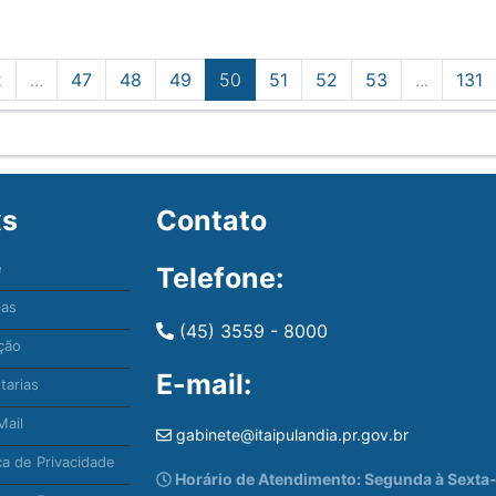
2
...
47
48
49
50
51
52
53
...
131
ks
Contato
e
Telefone:
ias
(45) 3559 - 8000
ção
E-mail:
tarias
ail
gabinete@itaipulandia.pr.gov.br
ca de Privacidade
Horário de Atendimento: Segunda à Sexta-f