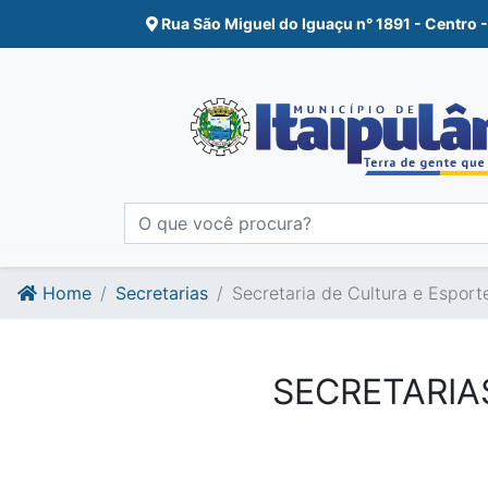
Ir para o conte�do
Ir para o fim do conte�do
Rua São Miguel do Iguaçu n° 1891 - Centro -
Home
Secretarias
Secretaria de Cultura e Esport
SECRETARIA