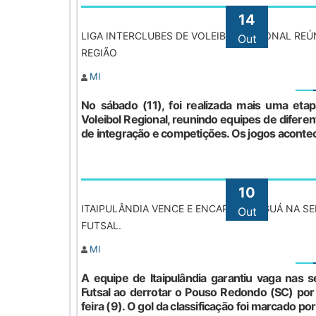
14
LIGA INTERCLUBES DE VOLEIBOL REGIONAL REÚ
Out
REGIÃO
MI
No sábado (11), foi realizada mais uma etap
Voleibol Regional, reunindo equipes de difere
de integração e competições. Os jogos acontec
10
ITAIPULÂNDIA VENCE E ENCARA JARAGUÁ NA SE
Out
FUTSAL.
MI
A equipe de Itaipulândia garantiu vaga nas s
Futsal ao derrotar o Pouso Redondo (SC) por 
feira (9). O gol da classificação foi marcado p