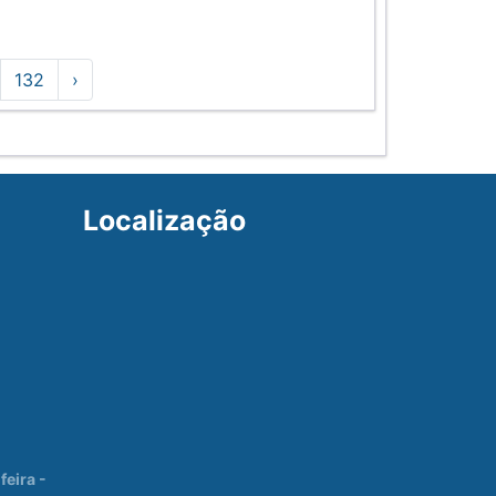
132
›
Localização
eira -