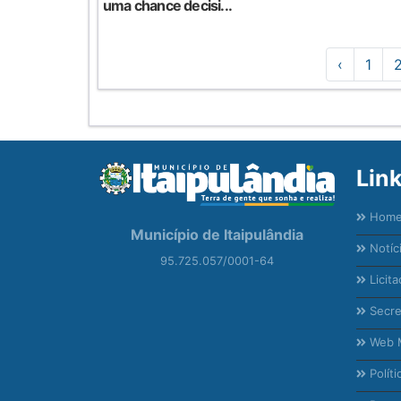
uma chance decisi...
‹
1
Lin
Hom
Município de Itaipulândia
Notíc
95.725.057/0001-64
Licita
Secre
Web M
Políti