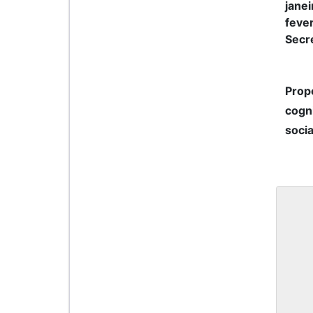
janei
feve
Secr
Prop
cogni
socia