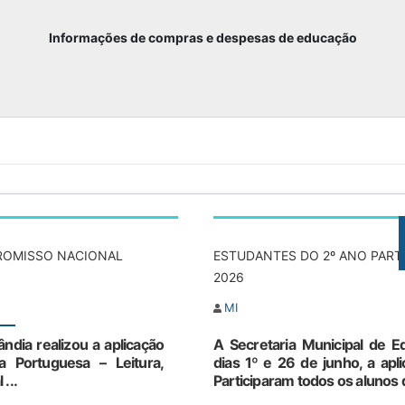
Informações de compras e despesas de educação
rdápio Alimentação Escolar e Pré-Escolar. (CMEI) pré-
belecido para o mês vigente.
ano Municipal de Educação
NDEB
PROMISSO NACIONAL
ESTUDANTES DO 2º ANO PART
2026
dos referentes ao percentual mínimo de aplicação das rec
mpostos e transferências em MDE (25%), conforme art. 212
MI
ândia realizou a aplicação
A Secretaria Municipal de Ed
cursos de programas do governo federal
 Portuguesa – Leitura,
dias 1º e 26 de junho, a apl
...
Participaram todos os alunos 
nselho Municipal da Educação