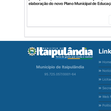
elaboração do novo Plano Municipal de Educaç&
Lin
Hom
Município de Itaipulândia
Notíc
95.725.057/0001-64
Licita
Secre
Web M
Políti