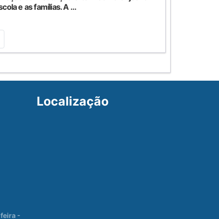
cola e as famílias. A ...
Localização
eira -