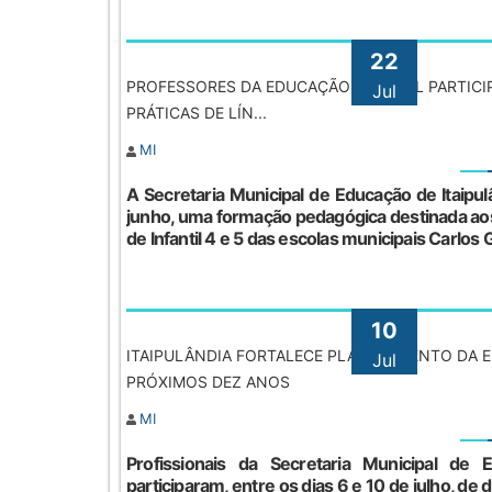
Li
22
Co
PROFESSORES DA EDUCAÇÃO INFANTIL PARTIC
Jul
PRÁTICAS DE LÍN...
Av
MI
Pl
A Secretaria Municipal de Educação de Itaipul
Pr
junho, uma formação pedagógica destinada ao
de Infantil 4 e 5 das escolas municipais Carlos
Co
Pro
10
Ab
ITAIPULÂNDIA FORTALECE PLANEJAMENTO DA 
Jul
PRÓXIMOS DEZ ANOS
MI
Profissionais da Secretaria Municipal de E
participaram, entre os dias 6 e 10 de julho, de