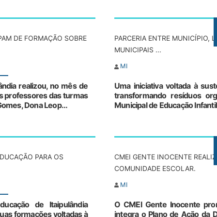
sta de Espera das Matrículas do CMEIS
nselho Municipal do FUNDEB
IPAM DE FORMAÇÃO SOBRE
PARCERIA ENTRE MUNICÍPIO, L
MUNICIPAIS ...
aliações Internas e Externas
MI
anos de Ensino
ândia realizou, no mês de
Uma iniciativa voltada à sus
otocolo de Segurança Escolar
s professores das turmas
transformando resíduos or
 Gomes, Dona Leop...
Municipal de Educação Infantil
nselho de Alimentação Escolar
jetos de Incentivo à Cultura e Esportivos
senteísmo docente
EDUCAÇÃO PARA OS
CMEI GENTE INOCENTE REALIZA
COMUNIDADE ESCOLAR.
MI
ducação de Itaipulândia
O CMEI Gente Inocente prom
 duas formações voltadas à
integra o Plano de Ação da D