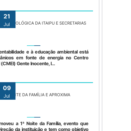
21
INHA ECOLÓGICA DA ITAIPU E SECRETARIAS
Jul
tentabilidade e à educação ambiental está
gânicos em fonte de energia no Centro
 (CMEI) Gente Inocente, l...
09
 1ª NOITE DA FAMÍLIA E APROXIMA
Jul
oveu a 1ª Noite da Família, evento que
ireção da instituição e tem como objetivo