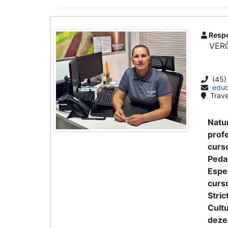
Respo
VERÔ
(45)
educ
Trave
Natu
profe
curs
Peda
Espec
curs
Stric
Cult
deze