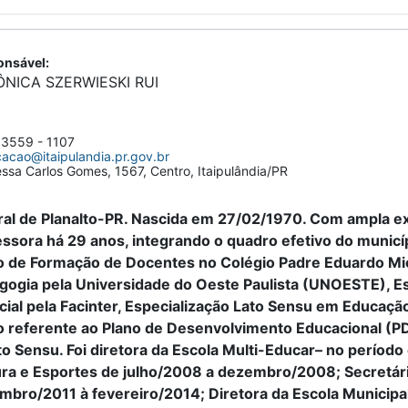
nsável:
NICA SZERWIESKI RUI
 3559 - 1107
acao@itaipulandia.pr.gov.br
ssa Carlos Gomes, 1567, Centro, Itaipulândia/PR
ral de Planalto-PR. Nascida em 27/02/1970. Com ampla ex
ssora há 29 anos, integrando o quadro efetivo do municíp
o de Formação de Docentes no Colégio Padre Eduardo M
gogia pela Universidade do Oeste Paulista (UNOESTE), E
ial pela Facinter, Especialização Lato Sensu em Educação
o referente ao Plano de Desenvolvimento Educacional (PD
to Sensu. Foi diretora da Escola Multi-Educar– no períod
ura e Esportes de julho/2008 a dezembro/2008; Secretári
mbro/2011 à fevereiro/2014; Diretora da Escola Municipa