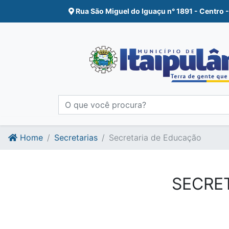
Ir para o conte�do
Ir para o fim do conte�do
Rua São Miguel do Iguaçu n° 1891 - Centro -
Home
Secretarias
Secretaria de Educação
SECRET