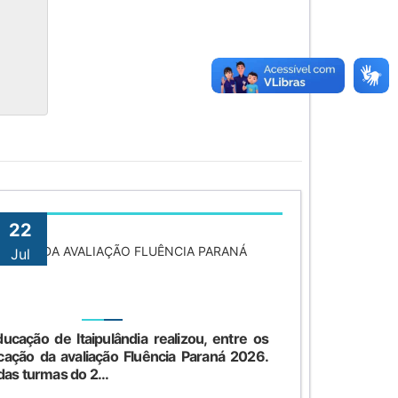
22
ICIPAM DA AVALIAÇÃO FLUÊNCIA PARANÁ
Jul
eitas
, CR.
ucação de Itaipulândia realizou, entre os
icação da avaliação Fluência Paraná 2026.
das turmas do 2...