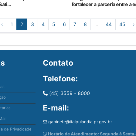
ati...
fortalecer a parceria entre a es
‹
1
2
3
4
5
6
7
8
...
44
45
›
ks
Contato
e
Telefone:
ias
(45) 3559 - 8000
ção
E-mail:
tarias
ail
gabinete@itaipulandia.pr.gov.br
ca de Privacidade
Horário de Atendimento: Segunda à Sexta-f