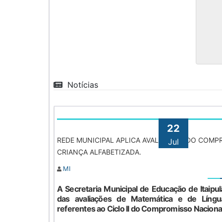
Notícias
Ca
esta
Pl
22
FU
REDE MUNICIPAL APLICA AVALIAÇÕES DO COM
Jul
CRIANÇA ALFABETIZADA.
Da
de i
MI
A Secretaria Municipal de Educação de Itaipul
Re
das avaliações de Matemática e de Língua
referentes ao Ciclo II do Compromisso Nacional 
Co