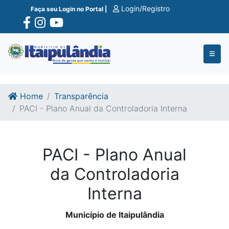
Ir para o conte�do
Ir para o fim do conte�do
Login/Registro
Faça seu Login no Portal |
Home
Transparência
PACI - Plano Anual da Controladoria Interna
PACI - Plano Anual
da Controladoria
Interna
Município de Itaipulândia