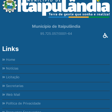
Município de Itaipulândia
95.725.057/0001-64
Links
Home
Notícias
Licitação
Secretarias
Web Mail
Política de Privacidade
Perguntas Frequentes