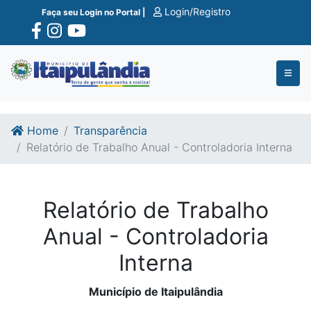
Ir para o conte�do
Ir para o fim do conte�do
Login/Registro
Faça seu Login no Portal |
Home
Transparência
Relatório de Trabalho Anual - Controladoria Interna
Relatório de Trabalho
Anual - Controladoria
Interna
Município de Itaipulândia