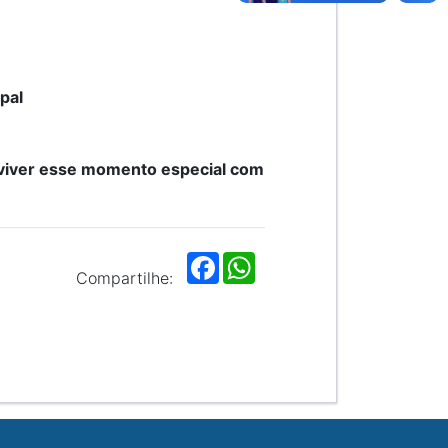
pal
 viver esse momento especial com
F
W
a
h
Compartilhe:
c
a
e
t
b
s
o
A
o
p
k
p