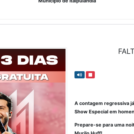
Município de Itaipulândia
FALT
A contagem regressiva j
Show Especial em homen
Prepare-se para uma noi
Murilo Huff!