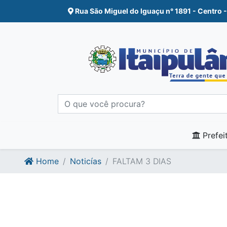
Ir para o conte�do
Ir para o fim do conte�do
Rua São Miguel do Iguaçu n° 1891 - Centro -
Prefei
Home
Noticías
FALTAM 3 DIAS