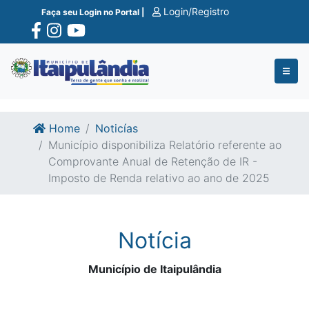
Ir para o conte�do
Ir para o fim do conte�do
Login/Registro
Faça seu Login no Portal |
Home
Noticías
Município disponibiliza Relatório referente ao
Comprovante Anual de Retenção de IR -
Imposto de Renda relativo ao ano de 2025
Notícia
Município de Itaipulândia