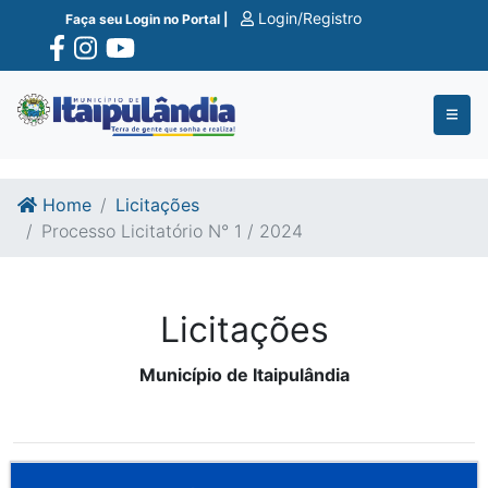
Ir para o conte�do
Ir para o fim do conte�do
Login/Registro
Faça seu Login no Portal |
Home
Licitações
Processo Licitatório N° 1 / 2024
Licitações
Município de Itaipulândia