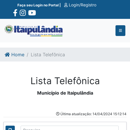
Ir para o conte�do
Ir para o fim do conte�do
Login/Registro
Faça seu Login no Portal |
Home
Lista Telefônica
Lista Telefônica
Município de Itaipulândia
Última atualização: 14/04/2024 15:12:14