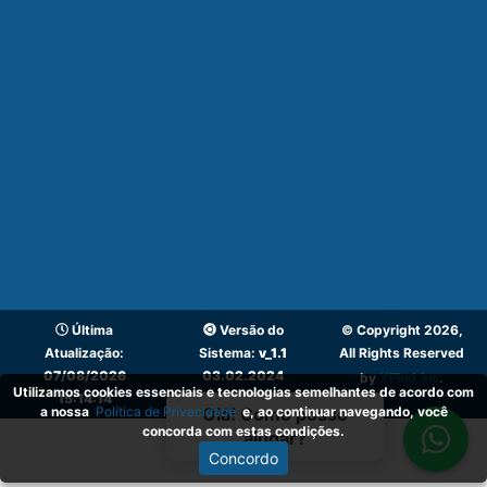
Última
Versão do
© Copyright 2026,
Atualização:
Sistema:
v_1.1
All Rights Reserved
07/08/2026
03.02.2024
by
XFind.inc
.
Utilizamos cookies essenciais e tecnologias semelhantes de acordo com
15:14:14
a nossa
Política de Privacidade
e, ao continuar navegando, você
Olá! Como posso
concorda com estas condições.
ajudar?
Concordo