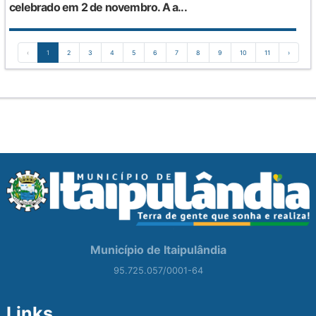
celebrado em 2 de novembro. A a...
‹
1
2
3
4
5
6
7
8
9
10
11
›
Município de Itaipulândia
95.725.057/0001-64
Links