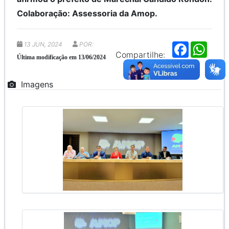
Colaboração: Assessoria da Amop.
13 JUN, 2024
POR:
F
W
a
h
Compartilhe:
Última modificação em 13/06/2024
c
a
e
t
b
s
Imagens
o
A
o
p
k
p