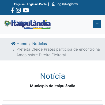
Ir para o conte�do
Ir para o fim do conte�do
Login/Registro
Faça seu Login no Portal |
Home
Noticías
Prefeita Cleide Prates participa de encontro na
Amop sobre Direito Eleitoral
Notícia
Município de Itaipulândia