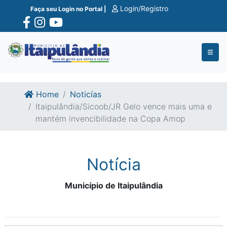
Ir para o conte�do
Ir para o fim do conte�do
Login/Registro
Faça seu Login no Portal |
Home
Noticías
Itaipulândia/Sicoob/JR Gelo vence mais uma e
mantém invencibilidade na Copa Amop
Notícia
Município de Itaipulândia