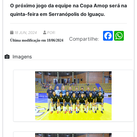
O próximo jogo da equipe na Copa Amop será na
quinta-feira em Serranópolis do Iguaçu.
18 JUN, 2024
POR:
F
W
a
h
Compartilhe:
Última modificação em 18/06/2024
c
a
e
t
b
s
Imagens
o
A
o
p
k
p