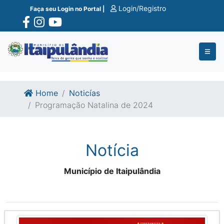
Ir para o conte�do
Ir para o fim do conte�do
Login/Registro
Faça seu Login no Portal |
Home
Noticías
Programação Natalina de 2024
Notícia
Município de Itaipulândia