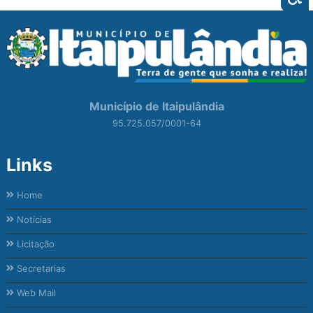
Município de Itaipulândia
95.725.057/0001-64
Links
Home
Notícias
Licitação
Secretarias
Web Mail