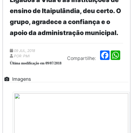
ensino de Itaipulândia, deu certo. O
grupo, agradece a confiança e o
apoio da administração municipal.
09 JUL, 2018
F
W
POR: PMI
a
h
Compartilhe:
c
a
Última modificação em 09/07/2018
e
t
b
s
o
A
Imagens
o
p
k
p