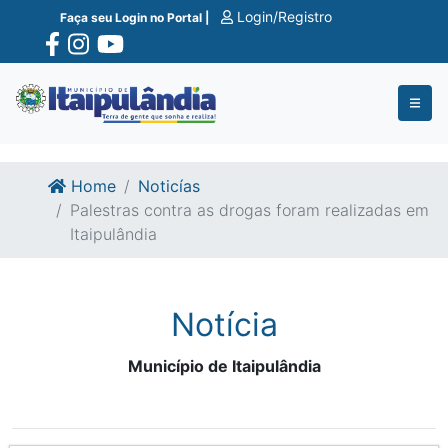
Ir para o conte�do
Ir para o fim do conte�do
Login/Registro
Faça seu Login no Portal |
Home
Noticías
Palestras contra as drogas foram realizadas em
Itaipulândia
Notícia
Município de Itaipulândia