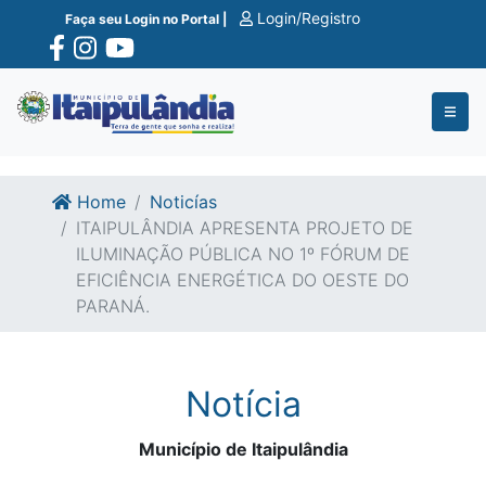
Ir para o conte�do
Ir para o fim do conte�do
Login/Registro
Faça seu Login no Portal |
Home
Noticías
ITAIPULÂNDIA APRESENTA PROJETO DE
ILUMINAÇÃO PÚBLICA NO 1º FÓRUM DE
EFICIÊNCIA ENERGÉTICA DO OESTE DO
PARANÁ.
Notícia
Município de Itaipulândia