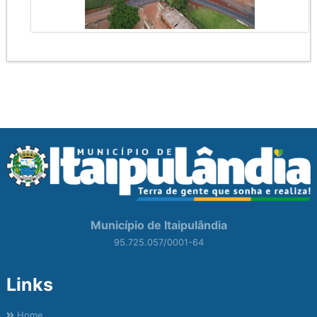
Município de Itaipulândia
95.725.057/0001-64
Links
Home