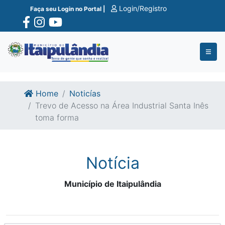
Ir para o conte�do
Ir para o fim do conte�do
Login/Registro
Faça seu Login no Portal |
Home
Noticías
Trevo de Acesso na Área Industrial Santa Inês
toma forma
Notícia
Município de Itaipulândia