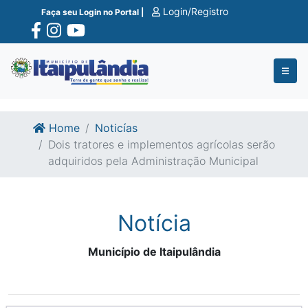
Ir para o conte�do
Ir para o fim do conte�do
Login/Registro
Faça seu Login no Portal |
Home
Noticías
Dois tratores e implementos agrícolas serão
adquiridos pela Administração Municipal
Notícia
Município de Itaipulândia