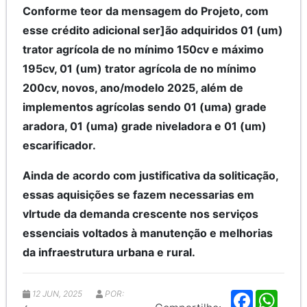
Conforme teor da mensagem do Projeto, com
esse crédito adicional ser]ão adquiridos 01 (um)
trator agrícola de no mínimo 150cv e máximo
195cv, 01 (um) trator agrícola de no mínimo
200cv, novos, ano/modelo 2025, além de
implementos agrícolas sendo 01 (uma) grade
aradora, 01 (uma) grade niveladora e 01 (um)
escarificador.
Ainda de acordo com justificativa da soliticação,
essas aquisições se fazem necessarias em
vIrtude da demanda crescente nos serviços
essenciais voltados à manutenção e melhorias
da infraestrutura urbana e rural.
12 JUN, 2025
POR:
F
W
a
h