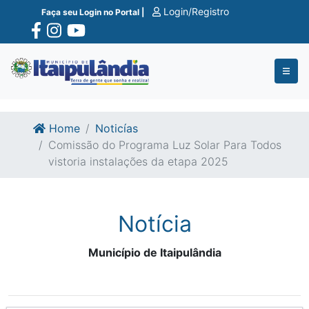
Ir para o conte�do
Ir para o fim do conte�do
Login/Registro
Faça seu Login no Portal |
Home
Noticías
Comissão do Programa Luz Solar Para Todos
vistoria instalações da etapa 2025
Notícia
Município de Itaipulândia