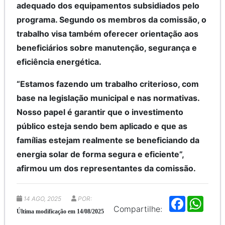
adequado dos equipamentos subsidiados pelo
programa. Segundo os membros da comissão, o
trabalho visa também oferecer orientação aos
beneficiários sobre manutenção, segurança e
eficiência energética.
“Estamos fazendo um trabalho criterioso, com
base na legislação municipal e nas normativas.
Nosso papel é garantir que o investimento
público esteja sendo bem aplicado e que as
famílias estejam realmente se beneficiando da
energia solar de forma segura e eficiente”,
afirmou um dos representantes da comissão.
14 AGO, 2025
POR:
F
W
a
h
Compartilhe:
Última modificação em 14/08/2025
c
a
e
t