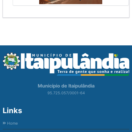
Município de Itaipulândia
95.725.057/0001-64
Links
Home