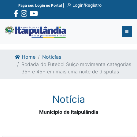
Ir para o conte�do
Ir para o fim do conte�do
Login/Registro
Faça seu Login no Portal |
Home
Noticías
Rodada do Futebol Suiço movimenta categorias
35+ e 45+ em mais uma noite de disputas
Notícia
Município de Itaipulândia