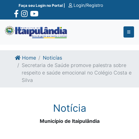
Ir para o conte�do
Ir para o fim do conte�do
Login/Registro
Faça seu Login no Portal |
Home
Noticías
Secretaria de Saúde promove palestra sobre
respeito e saúde emocional no Colégio Costa e
Silva
Notícia
Município de Itaipulândia