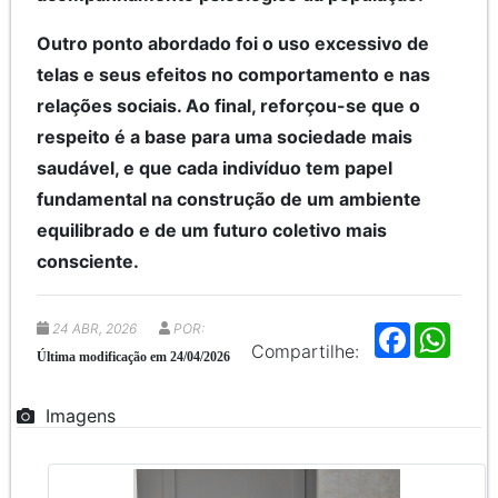
Outro ponto abordado foi o uso excessivo de
telas e seus efeitos no comportamento e nas
relações sociais. Ao final, reforçou-se que o
respeito é a base para uma sociedade mais
saudável, e que cada indivíduo tem papel
fundamental na construção de um ambiente
equilibrado e de um futuro coletivo mais
consciente.
24 ABR, 2026
POR:
F
W
a
h
Compartilhe:
Última modificação em 24/04/2026
c
a
e
t
b
s
Imagens
o
A
o
p
k
p