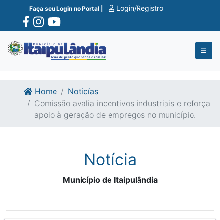
Ir para o conte�do
Ir para o fim do conte�do
Login/Registro
Faça seu Login no Portal |
Home
Noticías
Comissão avalia incentivos industriais e reforça
apoio à geração de empregos no município.
Notícia
Município de Itaipulândia