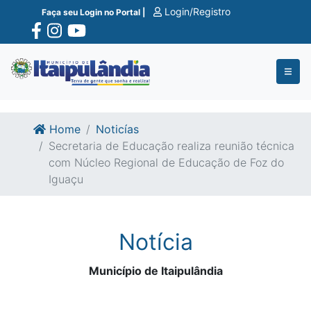
Ir para o conte�do
Ir para o fim do conte�do
Login/Registro
Faça seu Login no Portal |
Home
Noticías
Secretaria de Educação realiza reunião técnica
com Núcleo Regional de Educação de Foz do
Iguaçu
Notícia
Município de Itaipulândia