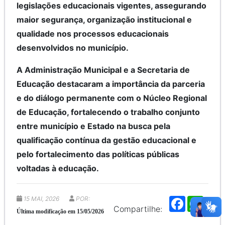
legislações educacionais vigentes, assegurando
maior segurança, organização institucional e
qualidade nos processos educacionais
desenvolvidos no município.
A Administração Municipal e a Secretaria de
Educação destacaram a importância da parceria
e do diálogo permanente com o Núcleo Regional
de Educação, fortalecendo o trabalho conjunto
entre município e Estado na busca pela
qualificação contínua da gestão educacional e
pelo fortalecimento das políticas públicas
voltadas à educação.
15 MAI, 2026
POR:
F
W
a
h
Compartilhe:
Última modificação em 15/05/2026
c
a
e
t