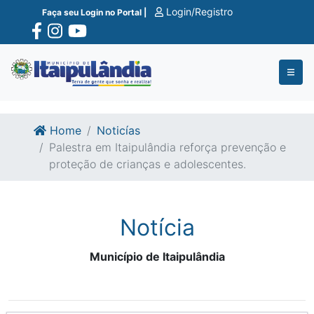
Ir para o conte�do
Ir para o fim do conte�do
Login/Registro
Faça seu Login no Portal |
Home
Noticías
Palestra em Itaipulândia reforça prevenção e
proteção de crianças e adolescentes.
Notícia
Município de Itaipulândia