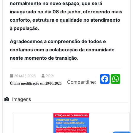
normalmente no novo espaço, que será
inaugurado no dia 08 de junho, oferecendo mais
conforto, estrutura e qualidade no atendimento
à população.
Agradecemos a compreensão de todos e
contamos com a colaboração da comunidade
neste momento de transição.
29 MAI, 2026
POR:
F
W
a
h
Compartilhe:
Última modificação em 29/05/2026
c
a
e
t
b
s
Imagens
o
A
o
p
k
p