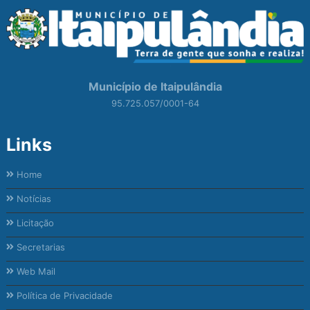
Município de Itaipulândia
95.725.057/0001-64
Links
Home
Notícias
Licitação
Secretarias
Web Mail
Política de Privacidade