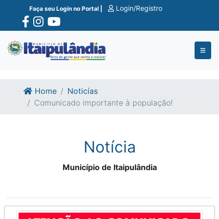
Ir para o conte�do
Ir para o fim do conte�do
Login/Registro
Faça seu Login no Portal |
Home
Noticías
Comunicado importante à população!
Notícia
Município de Itaipulândia