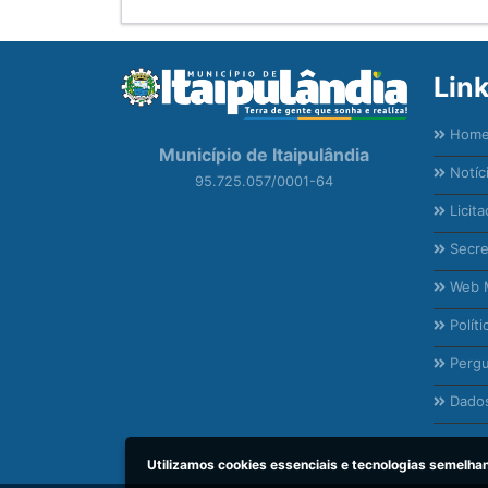
Lin
Hom
Município de Itaipulândia
Notíc
95.725.057/0001-64
Licita
Secre
Web M
Políti
Pergu
Dados
Utilizamos cookies essenciais e tecnologias semelh