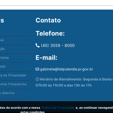
ks
Contato
e
Telefone:
ias
(45) 3559 - 8000
ção
E-mail:
tarias
ail
gabinete@itaipulandia.pr.gov.br
ca de Privacidade
Horário de Atendimento: Segunda à Sexta-f
ntas Frequentes
07h30 às 11h30 e das 13h às 17h
 Abertos
antes de acordo com a nossa
Política de Privacidade
e, ao continuar navegand
estas condições.