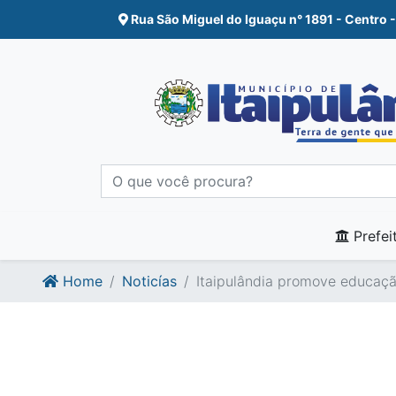
Ir para o conte�do
Ir para o fim do conte�do
Rua São Miguel do Iguaçu n° 1891 - Centro -
Prefei
Home
Noticías
Itaipulândia promove educaçã