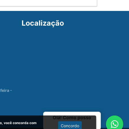
Localização
eira -
Olá! Como posso
o, você concorda com
ajudar?
Concordo