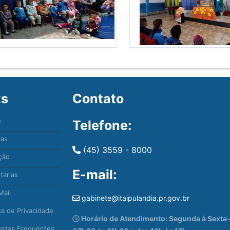
ks
Contato
e
Telefone:
ias
(45) 3559 - 8000
ção
E-mail:
tarias
ail
gabinete@itaipulandia.pr.gov.br
ca de Privacidade
Horário de Atendimento: Segunda à Sexta-f
ntas Frequentes