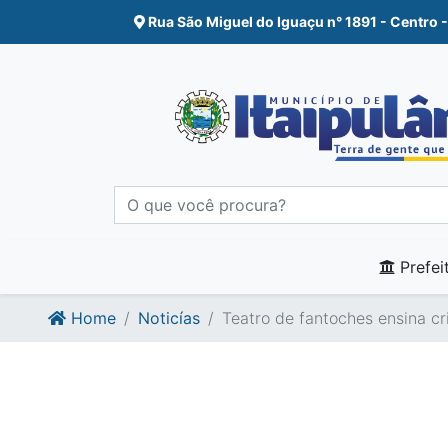
Ir para o conte�do
Ir para o fim do conte�do
Rua São Miguel do Iguaçu n° 1891 - Centro -
Prefei
Home
Noticías
Teatro de fantoches ensina cr