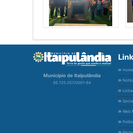
Lin
Hom
Município de Itaipulândia
Notíc
95.725.057/0001-64
Licita
Secre
Web M
Políti
Pergu