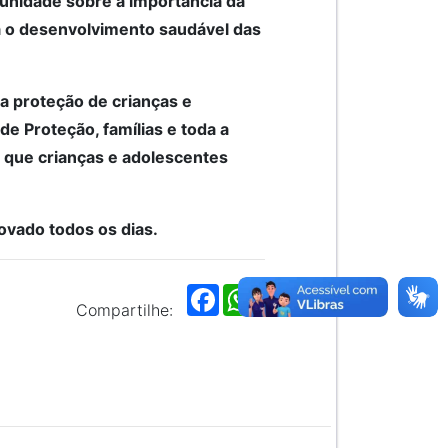
omunidade sobre a importância da
ra o desenvolvimento saudável das
a proteção de crianças e
e Proteção, famílias e toda a
r que crianças e adolescentes
ovado todos os dias.
F
W
a
h
Compartilhe:
c
a
e
t
b
s
o
A
o
p
k
p