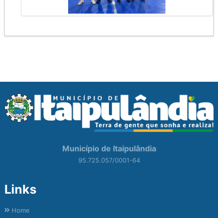
Município de Itaipulândia
95.725.057/0001-64
Links
Home