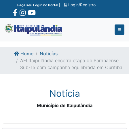
Ir para o conte�do
Ir para o fim do conte�do
Login/Registro
Faça seu Login no Portal |
Home
Noticías
AFI Itaipulândia encerra etapa do Paranaense
Sub-15 com campanha equilibrada em Curitiba.
Notícia
Município de Itaipulândia