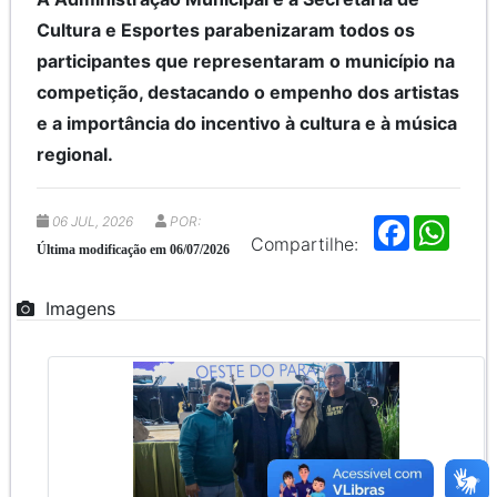
Cultura e Esportes parabenizaram todos os
participantes que representaram o município na
competição, destacando o empenho dos artistas
e a importância do incentivo à cultura e à música
regional.
06 JUL, 2026
POR:
F
W
a
h
Compartilhe:
Última modificação em 06/07/2026
c
a
e
t
b
s
Imagens
o
A
o
p
k
p