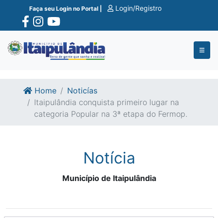
Ir para o conte�do
Ir para o fim do conte�do
Login/Registro
Faça seu Login no Portal |
Home
Noticías
Itaipulândia conquista primeiro lugar na
categoria Popular na 3ª etapa do Fermop.
Notícia
Município de Itaipulândia