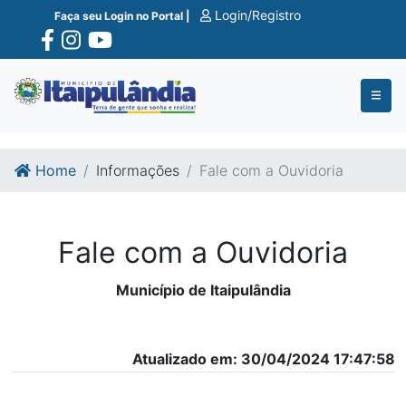
Ir para o conte�do
Ir para o fim do conte�do
Login/Registro
Faça seu Login no Portal |
Home
Informações
Fale com a Ouvidoria
Fale com a Ouvidoria
Município de Itaipulândia
Atualizado em: 30/04/2024 17:47:58