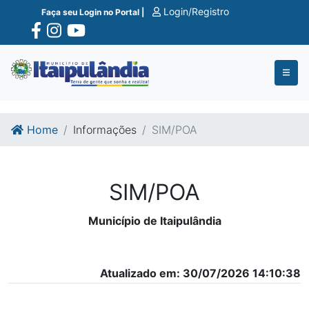
Ir para o conte�do
Ir para o fim do conte�do
Login/Registro
Faça seu Login no Portal |
Home
Informações
SIM/POA
SIM/POA
Município de Itaipulândia
Atualizado em: 30/07/2026 14:10:38