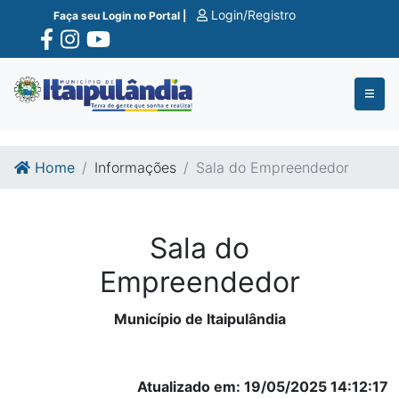
Ir para o conte�do
Ir para o fim do conte�do
Login/Registro
Faça seu Login no Portal |
Home
Informações
Sala do Empreendedor
Sala do
Empreendedor
Município de Itaipulândia
Atualizado em: 19/05/2025 14:12:17