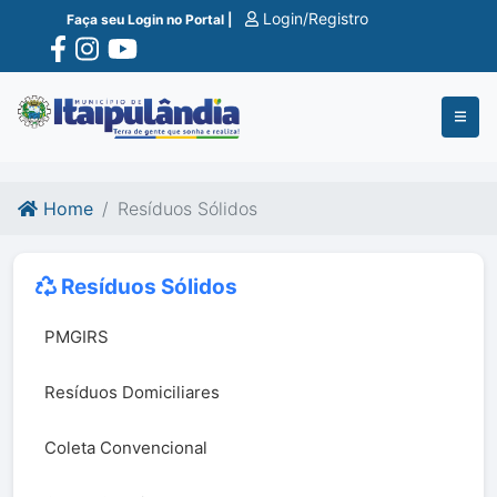
Ir para o conte�do
Ir para o fim do conte�do
Login/Registro
Faça seu Login no Portal |
Home
Resíduos Sólidos
Resíduos Sólidos
PMGIRS
Resíduos Domiciliares
Coleta Convencional