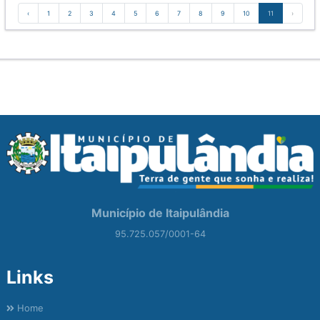
‹
1
2
3
4
5
6
7
8
9
10
11
›
Município de Itaipulândia
95.725.057/0001-64
Links
Home