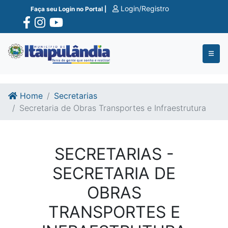
Ir para o conte�do
Ir para o fim do conte�do
Login/Registro
Faça seu Login no Portal |
Home
Secretarias
Secretaria de Obras Transportes e Infraestrutura
SECRETARIAS -
SECRETARIA DE
OBRAS
TRANSPORTES E