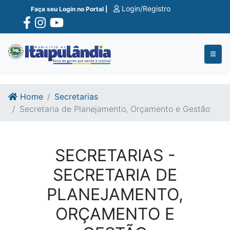
Ir para o conte�do
Ir para o fim do conte�do
Login/Registro
Faça seu Login no Portal |
Home
Secretarias
Secretaria de Planejamento, Orçamento e Gestão
SECRETARIAS -
SECRETARIA DE
PLANEJAMENTO,
ORÇAMENTO E