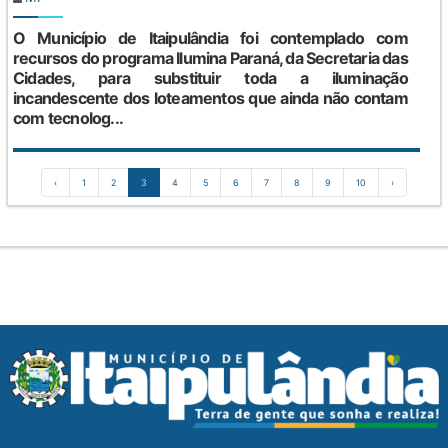
O Município de Itaipulândia foi contemplado com
recursos do programa Ilumina Paraná, da Secretaria das
Cidades, para substituir toda a iluminação
incandescente dos loteamentos que ainda não contam
com tecnolog...
‹
1
2
3
4
5
6
7
8
9
10
›