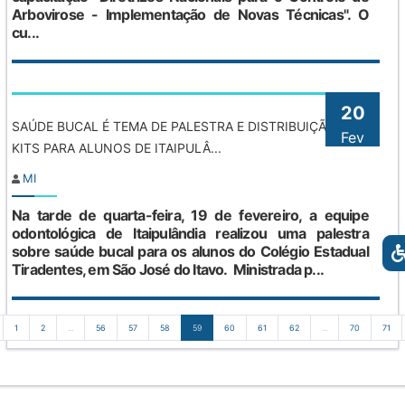
Arbovirose - Implementação de Novas Técnicas". O
cu...
20
SAÚDE BUCAL É TEMA DE PALESTRA E DISTRIBUIÇÃO DE
Fev
KITS PARA ALUNOS DE ITAIPULÂ...
MI
Na tarde de quarta-feira, 19 de fevereiro, a equipe
odontológica de Itaipulândia realizou uma palestra
sobre saúde bucal para os alunos do Colégio Estadual
Tiradentes, em São José do Itavo. Ministrada p...
1
2
...
56
57
58
59
60
61
62
...
70
71