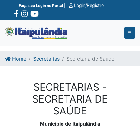
Ir para o conte�do
Ir para o fim do conte�do
Login/Registro
Faça seu Login no Portal |
Home
Secretarias
Secretaria de Saúde
SECRETARIAS -
SECRETARIA DE
SAÚDE
Município de Itaipulândia