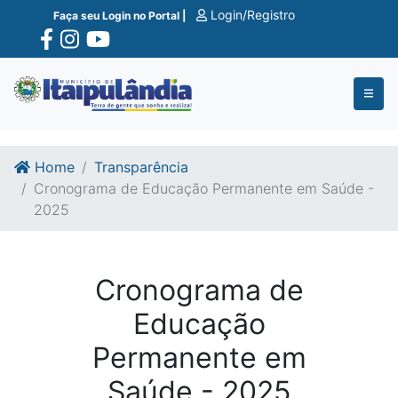
Ir para o conte�do
Ir para o fim do conte�do
Login/Registro
Faça seu Login no Portal |
Home
Transparência
Cronograma de Educação Permanente em Saúde -
2025
Cronograma de
Educação
Permanente em
Saúde - 2025